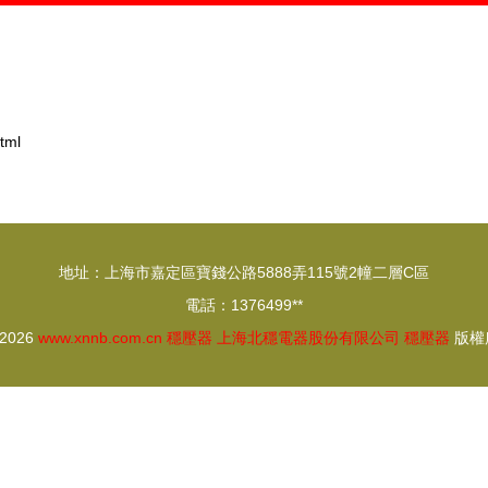
tml
地址：上海市嘉定區寶錢公路5888弄115號2幢二層C區
電話：1376499**
 2026
www.xnnb.com.cn
穩壓器
上海北穩電器股份有限公司
穩壓器
版權